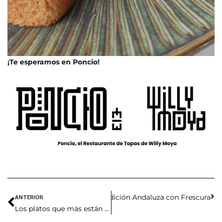
¡Te esperamos en Poncio!
ANTERIOR
El Verano en Poncio: Tradición Andaluza con Frescura
Siguiente
Los platos que más están pidiendo este mes en Poncio